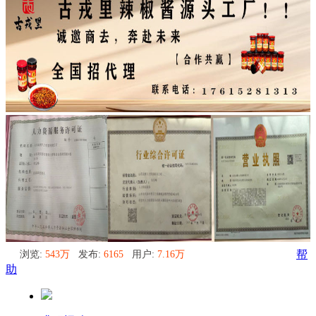
浏览:
543万
发布:
6165
用户:
7.16万
帮
助