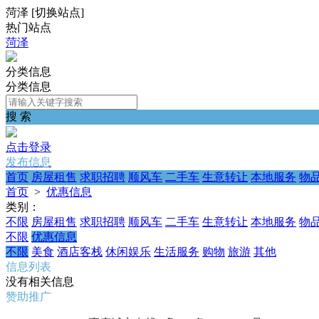
菏泽
[
切换站点
]
热门站点
菏泽
分类信息
分类信息
搜 索
点击登录
发布信息
首页
房屋租售
求职招聘
顺风车
二手车
生意转让
本地服务
物
首页
>
优惠信息
类别：
不限
房屋租售
求职招聘
顺风车
二手车
生意转让
本地服务
物
不限
优惠信息
不限
美食
酒店客栈
休闲娱乐
生活服务
购物
旅游
其他
信息列表
没有相关信息
赞助推广