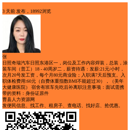
招聘
3 天前
发布，18992浏览
张
日照奇瑞汽车日照东港区一，岗位及工作内容焊装，总装，涂
装车间（普工）18 - 40周岁二，薪资待遇：发薪:21元/小时，
次月20号发工资，每个月80元商业险；入职满7天后预支。入
职体检费用:60元（自费体重指数BMI不能超过30），（美年
大健康医院） 宿舍有班车先吃后补离职注意事项：面试需携
带的资料：身份证原件
曹县人力资源网
发便民信息、找工作、租房子、查电话、找好店、抢优惠。