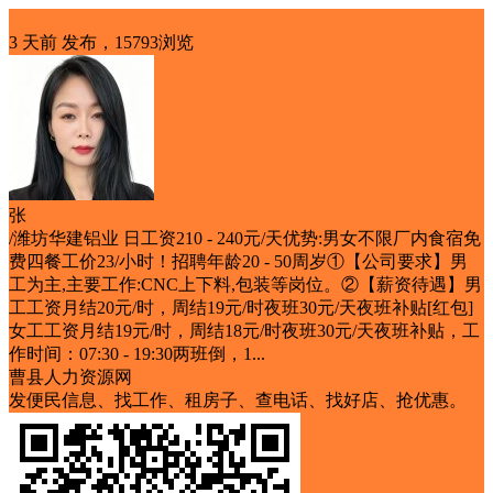
招聘
3 天前
发布，15793浏览
张
/潍坊华建铝业 日工资210 - 240元/天优势:男女不限厂内食宿免
费四餐工价23/小时！招聘年龄20 - 50周岁①【公司要求】男
工为主,主要工作:CNC上下料,包装等岗位。②【薪资待遇】男
工工资月结20元/时，周结19元/时夜班30元/天夜班补贴[红包]
女工工资月结19元/时，周结18元/时夜班30元/天夜班补贴，工
作时间：07:30 - 19:30两班倒，1...
曹县人力资源网
发便民信息、找工作、租房子、查电话、找好店、抢优惠。